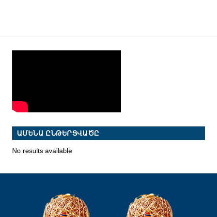
ԱՄԵՆԱ ԸՆԹԵՐՑՎԱԾԸ
No results available