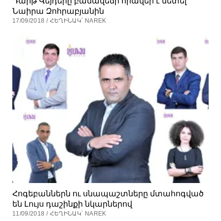
Դարթ Վեյդերը բանավեճի հրավեր է նետել
Նաիրա Զոհրաբյանին
17/09/2018 / ՀԵՂԻՆԱԿ՝ NAREK
Հոգեբաններն ու սնապաշտները մտահոգված
են Լույս դաշինքի նկարներով
11/09/2018 / ՀԵՂԻՆԱԿ՝ NAREK