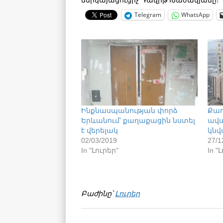
Telegram
WhatsApp
Ինքնասպանության փորձ
Քաղ
Երևանում՝ քաղաքացին նստել
ավա
է վերելակ
կնվ
02/03/2019
27/1
In "Լուրեր"
In "
Բաժինը՝
Լուրեր