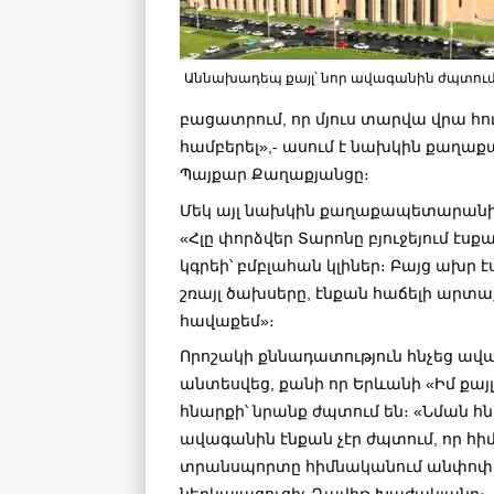
Աննախադեպ քայլ՝ նոր ավագանին ժպտում
բացատրում, որ մյուս տարվա վրա հու
համբերել»,- ասում է նախկին քա
Պայքար Քաղաքյանցը։
Մեկ այլ նախկին քաղաքապետարանի կ
«Հլը փորձվեր Տարոնը բյուջեյում է
կգրեի՝ բմբլահան կլիներ։ Բայց ախր
շռայլ ծախսերը, էնքան հաճելի արտա
հավաքեմ»։
Որոշակի քննադատություն հնչեց ավա
անտեսվեց, քանի որ Երևանի «Իմ ք
հնարքի՝ նրանք ժպտում են։ «Նման հ
ավագանին էնքան չէր ժպտում, որ հի
տրանսպորտը հիմնականում անփոփոխ 
ներկայացուցիչ Դավիթ Խաժակյանը։