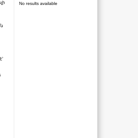
լի
No results available
են
է՝
դ