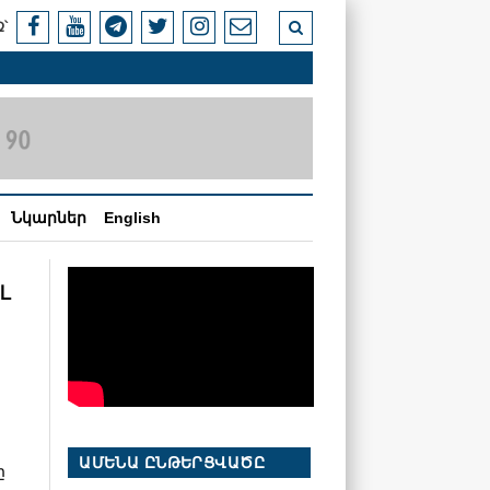
՝
Նկարներ
English
ւ
ԱՄԵՆԱ ԸՆԹԵՐՑՎԱԾԸ
ը