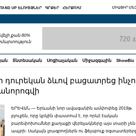
ՄԻԱՑԻՐ ՄԵԶ
TAND UP ԵԼՈՒՅԹՆԵՐ
ԳՐՔԵՐ
ՀԵՐՔՈՒՄ
շխատում
վելի քան 80%
շմարտություն
կան
Տնտեսական
Սոցիալական
Միջազգային
ShowBiz
 դուրեկան ձևով բացատրեց ինչո
րանորոգվի
ԵՐԵՎԱՆ — Երևանի նոր ավագանին ամփոփեց 2019թ.
բյուջեն, որը կրկին փաստում է, որ որևէ էական
բարեփոխումներ քաղաքի վերելակները այս տարի չեն
ապրի։ Սակայն լրագրողներն ու ֆեյսբուք օգտատերեր