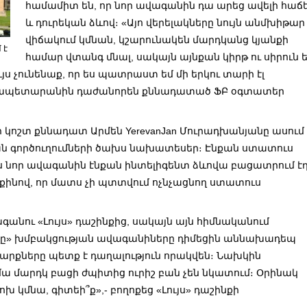
համամիտ են, որ նոր ավագանին դա արեց ավելի հաճե
և դուրեկան ձևով։ «Այո վերելակները նույն անմխիթար
վիճակում կմնան, կշարունակեն մարդկանց կյանքի
 է
համար վտանգ մնալ, սակայն այնքան կիրթ ու սիրուն 
յս չունենաք, որ ես պատրաստ եմ մի երկու տարի էլ
ղաքապետարանին դաժանորեն քննադատած ՖԲ օգտատեր
ոշտ քննադատ Արմեն YerevanJan Մուրադխանյանը ասում 
սքան գործուղումների ծախս նախատեսեր։ Էնքան ստատուս
 էս նոր ավագանին էնքան ինտելիգենտ ձևովա բացատրում է
քինով, որ մատս չի պտտվում ոչնչացնող ստատուս
գանու «Լույս» դաշինքից, սակայն այն հիմնականում
այլը» խմբակցության ավագանիները դիմեցին աննախադեպ
նարքները պետք է դաղալություն որակվեն։ Նախկին
մա մարդկ բացի ժպիտից ուրիշ բան չեն նկատում։ Օրինակ
կմնա, գիտեի՞ք»,- բողոքեց «Լույս» դաշինքի