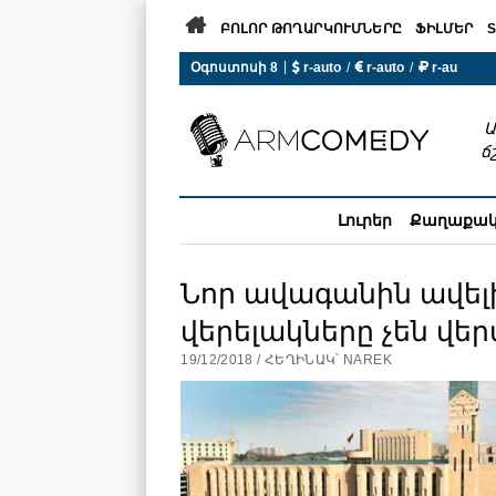

ԲՈԼՈՐ ԹՈՂԱՐԿՈՒՄՆԵՐԸ
ՖԻԼՄԵՐ
S
|
Օգոստոսի 8
 r-auto
/
 r-auto
/
 r-au
0°C  Եղանակն այսօր չի ա
Ա
ճ
Լուրեր
Քաղաքա
Նոր ավագանին ավելի
վերելակները չեն վե
19/12/2018 / ՀԵՂԻՆԱԿ՝ NAREK