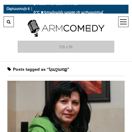
 r-auto
/
 r-auto
/
 r-au
|
Օգոստոսի 6
0°C  Եղանակն այսօր չի աշխատում
open
men
Posts tagged as “կաշառք”