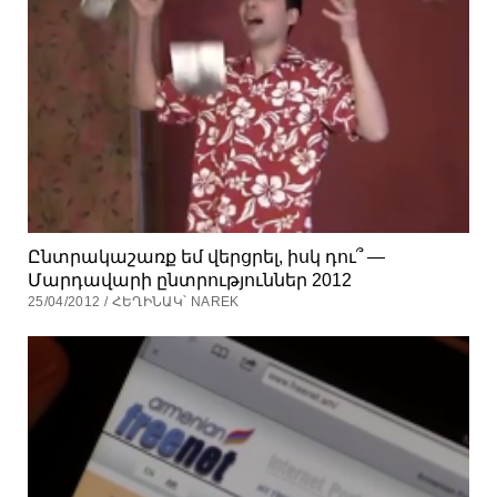
Ընտրակաշառք եմ վերցրել, իսկ դու՞ —
Մարդավարի ընտրություններ 2012
25/04/2012 / ՀԵՂԻՆԱԿ՝ NAREK