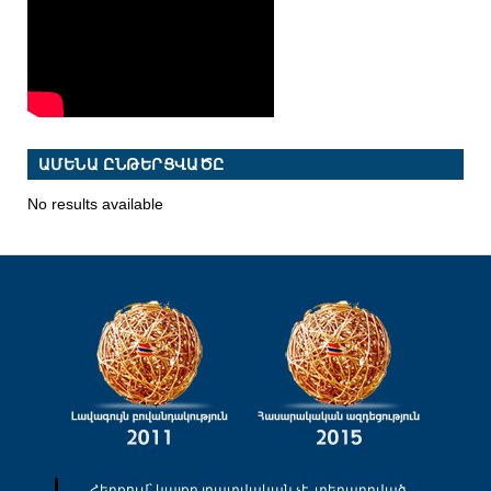
ԱՄԵՆԱ ԸՆԹԵՐՑՎԱԾԸ
No results available
Հերքում՝ կայքը լրատվական չէ, տեղադրված