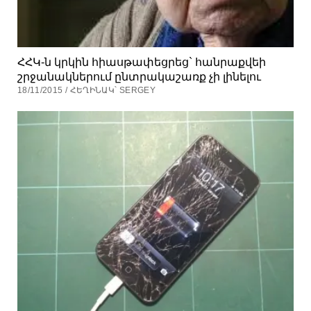
ՀՀԿ-ն կրկին հիասթափեցրեց` հանրաքվեի
շրջանակներում ընտրակաշառք չի լինելու
18/11/2015 / ՀԵՂԻՆԱԿ՝ SERGEY