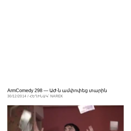
ArmComedy 298 — ԱԺ-ն ամփոփեց տարին
30/12/2014 / ՀԵՂԻՆԱԿ՝ NAREK