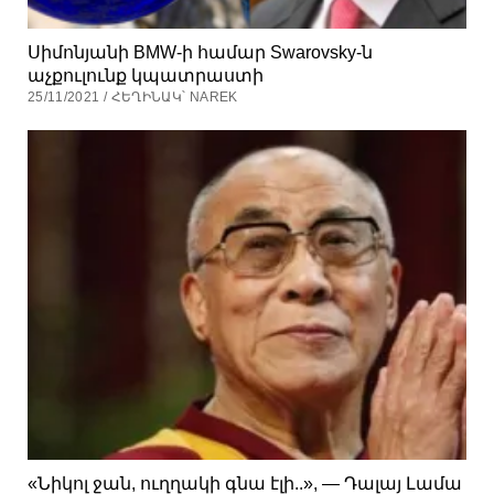
Սիմոնյանի BMW-ի համար Swarovsky-ն
աչքուլունք կպատրաստի
25/11/2021 / ՀԵՂԻՆԱԿ՝ NAREK
«Նիկոլ ջան, ուղղակի գնա էլի..», — Դալայ Լամա