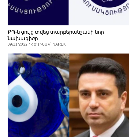
ՔՊ-ն ցույց տվեց տարբերանշանի նոր
նախագիծը
09/11/2022 / ՀԵՂԻՆԱԿ՝ NAREK