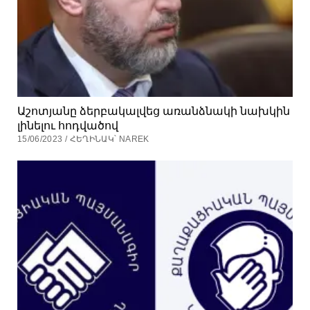
Աշոտյանը ձերբակալվեց առանձնակի նախկին
լինելու հոդվածով
15/06/2023 / ՀԵՂԻՆԱԿ՝ NAREK