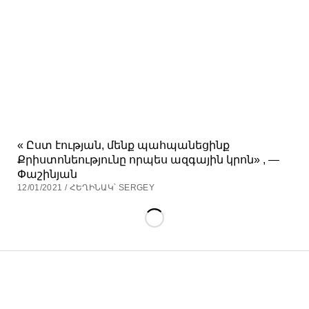
« Ըստ էության, մենք պահպանեցինք
Քրիստոնեությունը որպես ազգային կրոն» , —
Փաշինյան
12/01/2021 / ՀԵՂԻՆԱԿ՝ SERGEY