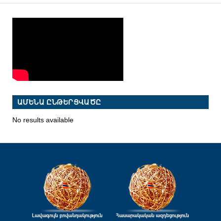
ԱՄԵՆԱ ԸՆԹԵՐՑՎԱԾԸ
No results available