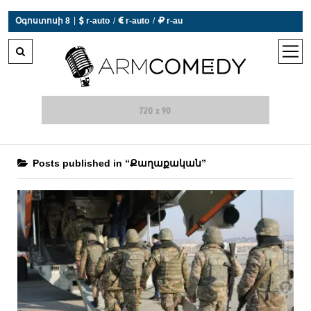
 r-auto
/
 r-auto
/
 r-au
|
Օգոստոսի 8
0°C  Եղանակն այսօր չի աշխատում
open
men
Posts published in “Քաղաքական”