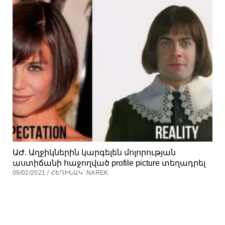
ԱԺ. Աղջիկներին կարգելեն մոլորության
աստիճանի հաջողված profile picture տեղադրել
09/02/2021 / ՀԵՂԻՆԱԿ՝ NAREK