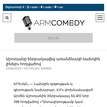
|
Օգոստոսի 9
 r-auto
/
 r-auto
/
 r-au
0°C  Եղանակն այսօր չի աշխատում
open
men
Աշոտյանը ձերբակալվեց առանձնակի նախկին
լինելու հոդվածով
15/06/2023 / ՀԵՂԻՆԱԿ՝ NAREK
ԵՐԵՎԱՆ — Նախկին կրթության և
գիտության նախարար, ՀՀԿ փոխնախագահ
Արմեն Աշոտյանին ձերբակալալ են ՔՕ նոր
398 հոդվածով «Դիտավորությամբ կամ