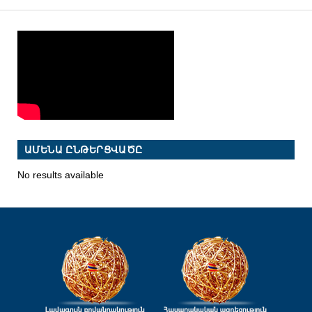
ԱՄԵՆԱ ԸՆԹԵՐՑՎԱԾԸ
No results available