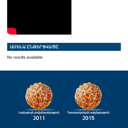
ԱՄԵՆԱ ԸՆԹԵՐՑՎԱԾԸ
No results available