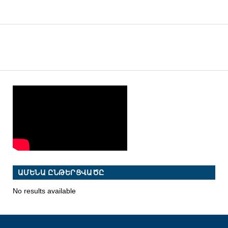
ԱՄԵՆԱ ԸՆԹԵՐՑՎԱԾԸ
No results available