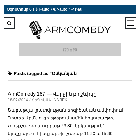
|
Օգոստոսի 6
 r-auto
/
 r-auto
/
 r-au
0°C  Եղանակն այսօր չի աշխատում
open
men
Posts tagged as “Օսկանյան”
ArmComedy 187 — Վերջին բոլշևիկը
18/02/2014 / ՀԵՂԻՆԱԿ՝ NAREK
Շաբաթվա լրատվության երգիծական ամփոփում:
Դիտեք ԱրմՆյուզի եթերում ամեն երկուշաբթի,
չորեքշաբթի և ուրբաթ 23:30, կրկնություն`
երեքշաբթի, հինգշաբթի, շաբաթ 11:30 և 15:30: