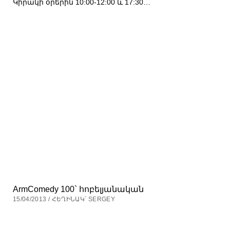
Կիրակի օրերին 10:00-12:00 և 17:30…
ArmComedy 100` հոբելյանական
15/04/2013 / ՀԵՂԻՆԱԿ՝ SERGEY