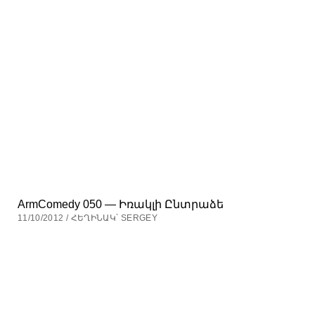
ArmComedy 050 — Իռակլի Ընտրաձե
11/10/2012 / ՀԵՂԻՆԱԿ՝ SERGEY