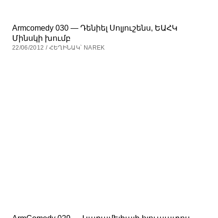
Armcomedy 030 — Դենիել Սոլյուշենս, ԵԱՀԿ
Մինսկի խումբ
22/06/2012 / ՀԵՂԻՆԱԿ՝ NAREK
ArmComedy 029 — Կարամելիայի հյուպատոս