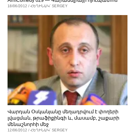
18/06/2012 / ՀԵՂԻՆԱԿ՝ SERGEY
Վարդան Օսկանյանը մեղադրվում է փողերի
լվացման, թրաֆիքինգի և, մասամբ, շաքարի
մենաշնորհի մեջ
12/06/2012 / ՀԵՂԻՆԱԿ՝ SERGEY