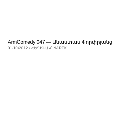
ArmComedy 047 — Անաստաս Փորփրյանց
01/10/2012 / ՀԵՂԻՆԱԿ՝ NAREK