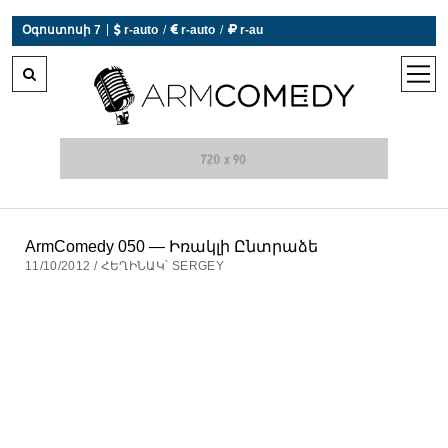
|
Օգոստոսի 7
 r-auto
/
 r-auto
/
 r-au
0°C  Եղանակն այսօր չի աշխատում
open
men
ArmComedy 050 — Իռակլի Ընտրաձե
11/10/2012 / ՀԵՂԻՆԱԿ՝ SERGEY