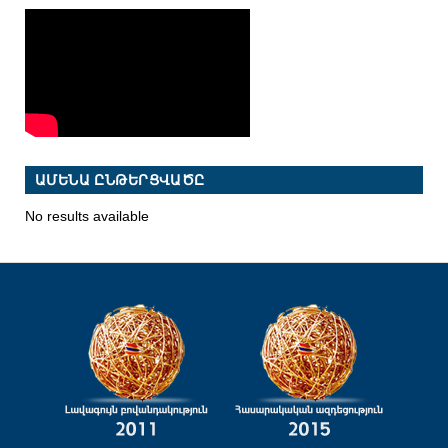
ԱՄԵՆԱ ԸՆԹԵՐՑՎԱԾԸ
No results available