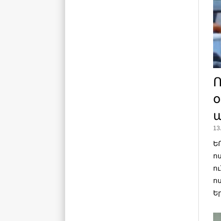
Ո
ա
13
Ե
ո
ո
ո
Ե