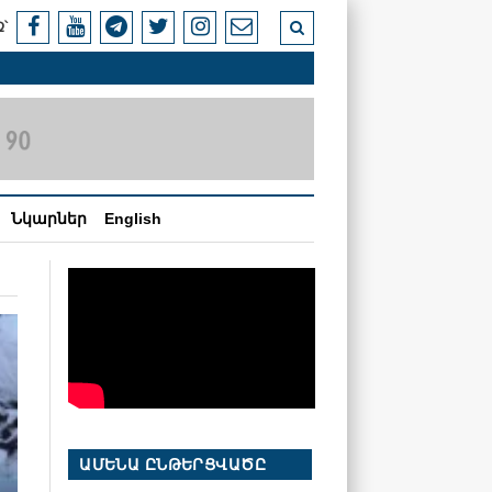
՝
Նկարներ
English
ԱՄԵՆԱ ԸՆԹԵՐՑՎԱԾԸ