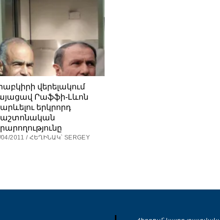
րաբկիրի վերելակում
այացավ Րաֆֆի-Լևոն
բարևելու երկրորդ
աշտոնական
րարողությունը
/04/2011 / ՀԵՂԻՆԱԿ՝ SERGEY