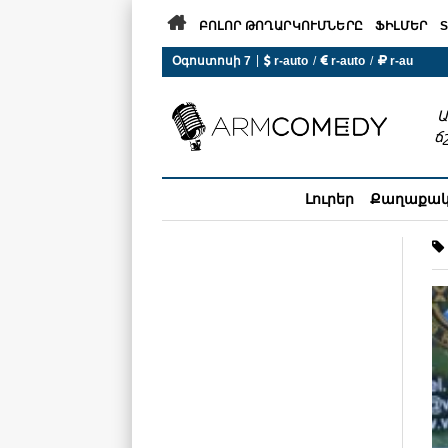

ԲՈԼՈՐ ԹՈՂԱՐԿՈՒՄՆԵՐԸ
ՖԻԼՄԵՐ
S
|
Օգոստոսի 7
 r-auto
/
 r-auto
/
 r-au
0°C  Եղանակն այսօր չի ա
Ա
ճ
Լուրեր
Քաղաքա