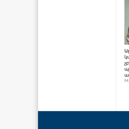
Ա
կ
չ
պ
ա
04