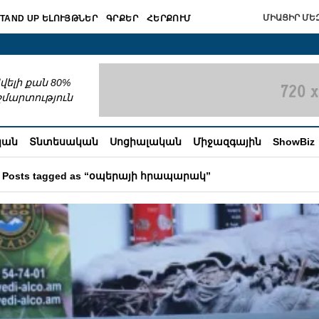
ՄԻԱՑԻՐ ՄԵԶ
TAND UP ԵԼՈՒՅԹՆԵՐ
ԳՐՔԵՐ
ՀԵՐՔՈՒՄ
շխատում
վելի քան 80%
շմարտություն
կան
Տնտեսական
Սոցիալական
Միջազգային
ShowBiz
Posts tagged as “օպերայի հրապարակ”