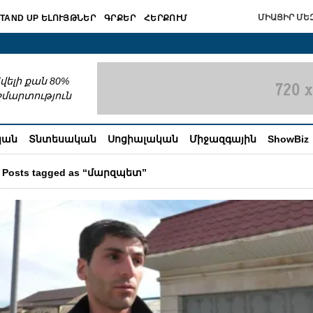
ՄԻԱՑԻՐ ՄԵԶ
TAND UP ԵԼՈՒՅԹՆԵՐ
ԳՐՔԵՐ
ՀԵՐՔՈՒՄ
շխատում
վելի քան 80%
շմարտություն
կան
Տնտեսական
Սոցիալական
Միջազգային
ShowBiz
Posts tagged as “մարզպետ”