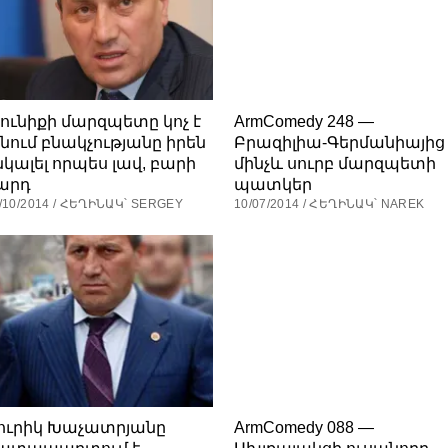
յունիքի մարզպետը կոչ է
ArmComedy 248 —
նում բնակչությանը իրեն
Բրազիլիա-Գերմանիայից
նկալել որպես լավ, բարի
մինչև սուրբ մարզպետի
արդ
պատկեր
/10/2014 / ՀԵՂԻՆԱԿ՝ SERGEY
10/07/2014 / ՀԵՂԻՆԱԿ՝ NAREK
ուրիկ Խաչատրյանը
ArmComedy 088 —