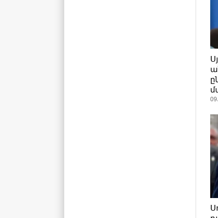
Ս
ա
ը
մ
09
Ս