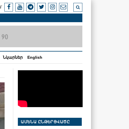
՝
Նկարներ
English
ԱՄԵՆԱ ԸՆԹԵՐՑՎԱԾԸ