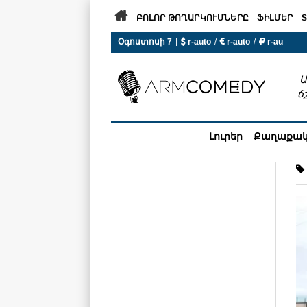

ԲՈԼՈՐ ԹՈՂԱՐԿՈՒՄՆԵՐԸ
ՖԻԼՄԵՐ
S
|
Օգոստոսի 7
 r-auto
/
 r-auto
/
 r-au
0°C  Եղանակն այսօր չի ա
Ա
ճ
Լուրեր
Քաղաքա