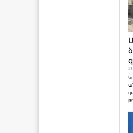
ձ
21
Կ
ա
գ
թ