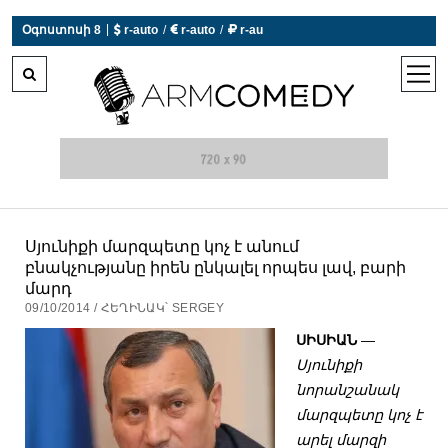
|
 r-auto
/
 r-auto
/
 r-au
Օգոստոսի 8
0°C  Եղանակն այսօր չի աշխատում
open
men
Սյունիքի մարզպետը կոչ է անում
բնակչությանը իրեն ընկալել որպես լավ, բարի
մարդ
09/10/2014 / ՀԵՂԻՆԱԿ՝ SERGEY
ՍԻՍԻԱՆ
—
Սյունիքի
նորանշանակ
մարզպետը կոչ է
արել մարզի