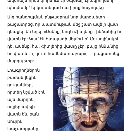
ակնհայտորեն փորձում էր ժպտալ: Լրագրողների
պնդմամբ` երկու անգամ դա իրոք հաջողվեց:
Այդ հանդիպման ընթացքում նոր մարզպետը
բացատրեց, որ պատմության մեջ շատ ավելի վատ
դեպքեր են եղել: «Ասենք, նույն Հիտլերը.. ինձանից հո
վատն էր: Կամ էն Իտալացի մեյմունը` Մուսոլինսկին..
դե, ասենք, հա, Հիտլերից վատը չէր, բայց ինձանից
հո վատն էր, զուտ համեմատաբար», — բացատրեց
մարզպետը:
Լրագրողներին
բաժանվեցին
ցուցակներ,
որտեղ նշված էին
այն մարդիկ,
ովքեր ավելի
վատն են, քան
Սուրիկ
Խաչատրյանը: