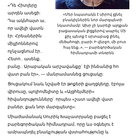
«Դե Հիտլերը
արդեն ասեցի:
«Մեր նպատակն է սիրով լցնել
բնակիչներին նոր մարզպետի
Դա ակնհայտ ա,
նկատմամբ: Ախր չի կարելի այդքան
որ ավելի վատն
բացասական լիցքերով ապրել: Մի
էր: Հրեաներին
քիչ պետք է սրտաբաց լինել,
մեծահոգի, բարի: Ի վերջո, մի բուռ
միլլիոններով
հայ ենք..», — բարեգործական
ոչնչացնում էր..
հիմնադրամի տնօրեն
Հետո.. ասենք,
բանը.. Արաբական արշավանքը` էլի ինձանից հո
վատ բան էր», — մանրամասնեց ցուցակը:
Ցուցակում նաև նշված էր թոքերի քաղցկեղը, էբոլա
վիրուսը, պոլիոմելիտը և «Ալցհեյմերի»
հիվանդությունները` որպես «շատ ավելի վատ
բաներ, քան նոր մարզպետը»:
Միաժամանակ Սուրիկ Խաչատրյանը բացել է
բարեգործական հիմնադրամ, որը ևս օգնելու է
ամրապնդել բնակչության վստահությունը և