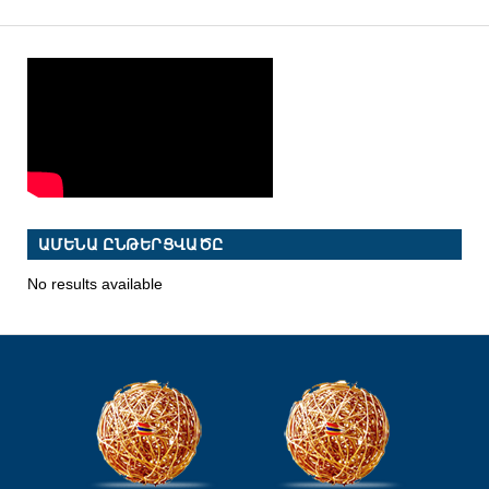
ԱՄԵՆԱ ԸՆԹԵՐՑՎԱԾԸ
No results available