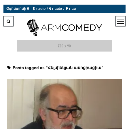
|
Օգոստոսի 6
 r-auto
/
 r-auto
/
 r-au
0°C  Եղանակն այսօր չի աշխատում
open
men
Posts tagged as “Հելսինկյան ասոցիացիա”