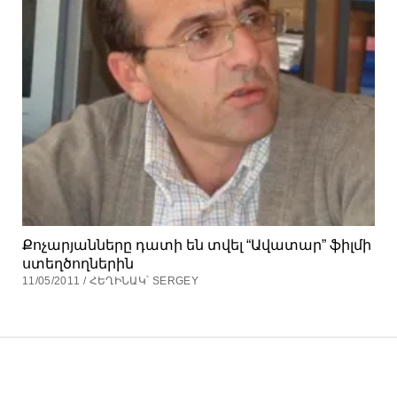
Քոչարյանները դատի են տվել “Ավատար” ֆիլմի
ստեղծողներին
11/05/2011 / ՀԵՂԻՆԱԿ՝ SERGEY