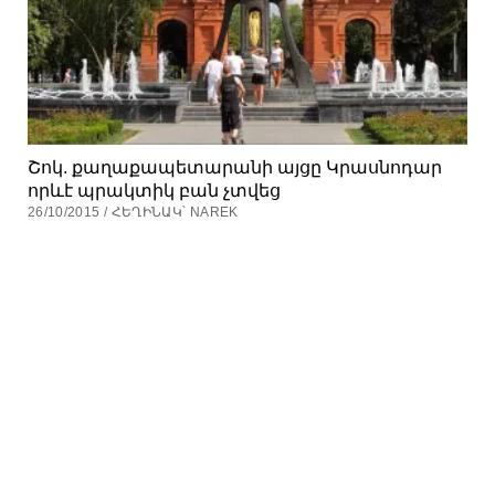
Շոկ. քաղաքապետարանի այցը Կրասնոդար
որևէ պրակտիկ բան չտվեց
26/10/2015 / ՀԵՂԻՆԱԿ՝ NAREK