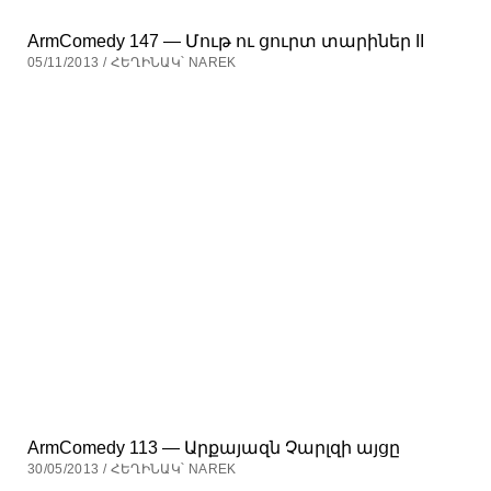
ArmComedy 147 — Մութ ու ցուրտ տարիներ II
05/11/2013 / ՀԵՂԻՆԱԿ՝ NAREK
ArmComedy 113 — Արքայազն Չարլզի այցը
30/05/2013 / ՀԵՂԻՆԱԿ՝ NAREK