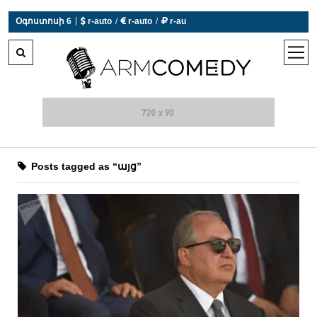
|
Օգոստոսի 6
 r-auto
/
 r-auto
/
 r-au
0°C  Եղանակն այսօր չի աշխատում
open
men
Posts tagged as “այց”