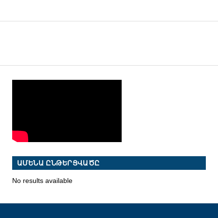
ԱՄԵՆԱ ԸՆԹԵՐՑՎԱԾԸ
No results available