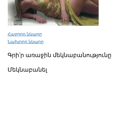
Հաջորդ նկարը
Նախորդ նկարը
Գրի՛ր առաջին մեկնաբանությունը
Մեկնաբանել