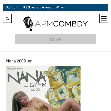
|
Օգոստոսի 9
 r-auto
/
 r-auto
/
 r-au
0°C  Եղանակն այսօր չի աշխատում
open
men
Nana 2009_enl