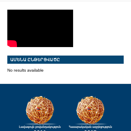
ԱՄԵՆԱ ԸՆԹԵՐՑՎԱԾԸ
No results available