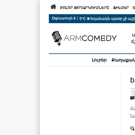

ԲՈԼՈՐ ԹՈՂԱՐԿՈՒՄՆԵՐԸ
ՖԻԼՄԵՐ
S
 r-auto
/
 r-auto
/
 r-au
|
Օգոստոսի 8
0°C  Եղանակն այսօր չի ա
Ա
ճ
Լուրեր
Քաղաքա
b
Հ
Ն
Գ