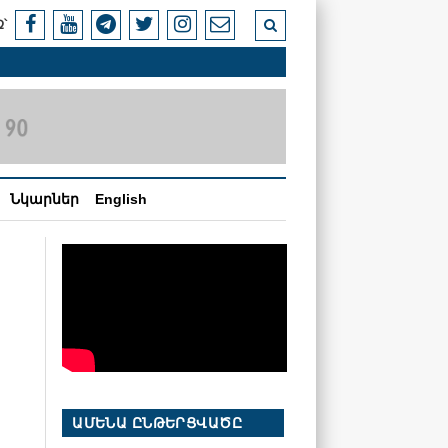
՝
Նկարներ
English
ԱՄԵՆԱ ԸՆԹԵՐՑՎԱԾԸ