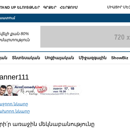
ՄԻԱՑԻՐ ՄԵԶ
TAND UP ԵԼՈՒՅԹՆԵՐ
ԳՐՔԵՐ
ՀԵՐՔՈՒՄ
շխատում
վելի քան 80%
շմարտություն
կան
Տնտեսական
Սոցիալական
Միջազգային
ShowBiz
anner111
աջորդ նկարը
ախորդ նկարը
րի՛ր առաջին մեկնաբանությունը