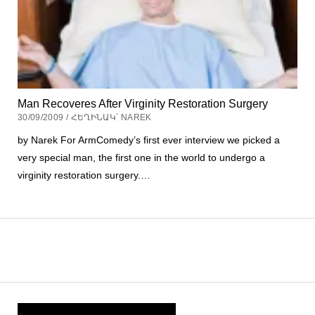
Man Recoveres After Virginity Restoration Surgery
30/09/2009 / ՀԵՂԻՆԱԿ՝ NAREK
by Narek For ArmComedy’s first ever interview we picked a
very special man, the first one in the world to undergo a
virginity restoration surgery.…