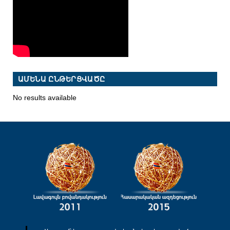
ԱՄԵՆԱ ԸՆԹԵՐՑՎԱԾԸ
No results available