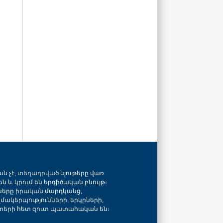
ան չէ, տեղադրված նյութերը վառ
ն և կրում են երգիծական բնույթ։
նները իրական մարդկանց,
զմակերպությունների, երկրների,
տերի հետ զուտ պատահական են։