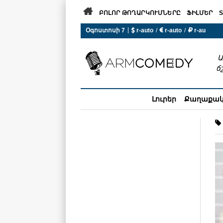

ԲՈԼՈՐ ԹՈՂԱՐԿՈՒՄՆԵՐԸ
ՖԻԼՄԵՐ
S
|
Օգոստոսի 7
 r-auto
/
 r-auto
/
 r-au
0°C  Եղանակն այսօր չի ա
Ա
ճ
Լուրեր
Քաղաքա