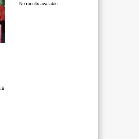
No results available
ի
յք