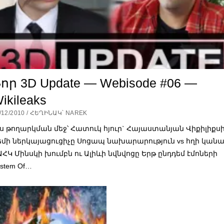
որ 3D Update — Webisode #06 —
ikileaks
/12/2010 / ՀԵՂԻՆԱԿ՝ NAREK
յս թողարկման մեջ՝ Հատուկ հյուր` Հայաստանյան Վիքիլիքս
եմի ներկայացուցիչը Սոցապ նախարարություն vs հղի կանա
ԱՀԿ Մինսկի խումբն ու Ալիևի նվնվոցը Երթ ընդդեմ էմոների
stem Of…