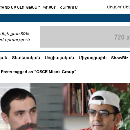
ՄԻԱՑԻՐ ՄԵԶ
TAND UP ԵԼՈՒՅԹՆԵՐ
ԳՐՔԵՐ
ՀԵՐՔՈՒՄ
շխատում
վելի քան 80%
շմարտություն
կան
Տնտեսական
Սոցիալական
Միջազգային
ShowBiz
Posts tagged as “OSCE Misnk Group”