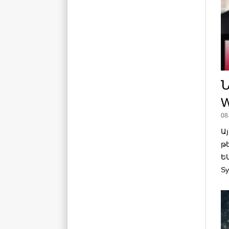
Ն
W
08
Ա
թ
Ե
Sy