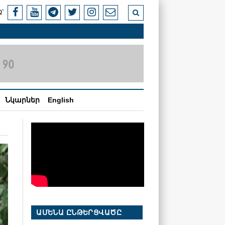
՝
Նկարներ
English
ԱՄԵՆԱ ԸՆԹԵՐՑՎԱԾԸ