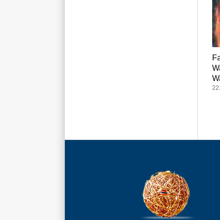
Fa
Wa
W
22