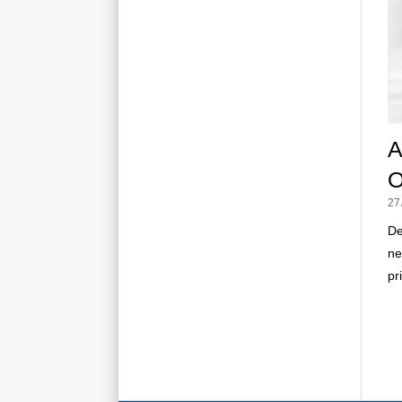
A
O
27
De
ne
pr