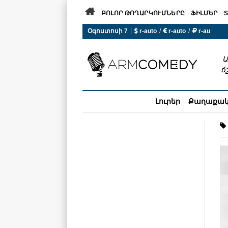

ԲՈԼՈՐ ԹՈՂԱՐԿՈՒՄՆԵՐԸ
ՖԻԼՄԵՐ
S
|
Օգոստոսի 7
 r-auto
/
 r-auto
/
 r-au
0°C  Եղանակն այսօր չի ա
Ա
ճ
Լուրեր
Քաղաքա