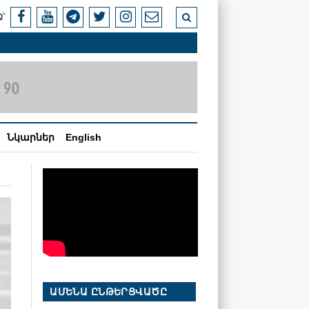
՝
Նկարներ
English
ԱՄԵՆԱ ԸՆԹԵՐՑՎԱԾԸ