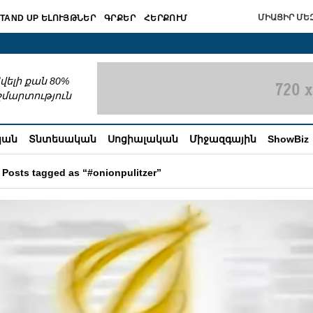
ՄԻԱՑԻՐ ՄԵԶ
TAND UP ԵԼՈՒՅԹՆԵՐ
ԳՐՔԵՐ
ՀԵՐՔՈՒՄ
շխատում
վելի քան 80%
շմարտություն
կան
Տնտեսական
Սոցիալական
Միջազգային
ShowBiz
Posts tagged as “#onionpulitzer”