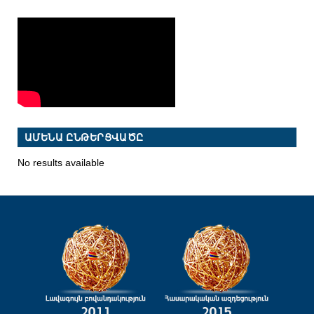
ԱՄԵՆԱ ԸՆԹԵՐՑՎԱԾԸ
No results available