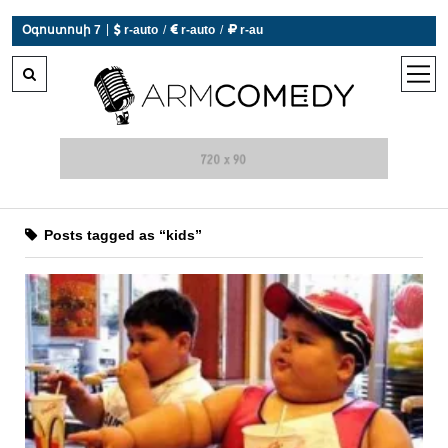
|
Օգոստոսի 7
 r-auto
/
 r-auto
/
 r-au
0°C  Եղանակն այսօր չի աշխատում
open
men
Posts tagged as “kids”