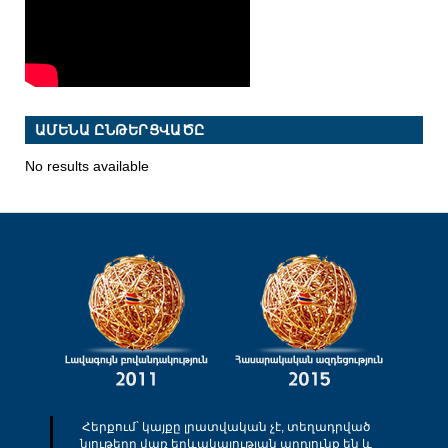
ԱՄԵՆԱ ԸՆԹԵՐՑՎԱԾԸ
No results available
Հերքում՝ կայքը լրատվական չէ, տեղադրված
նյութերը վառ երևակայության արդյունք են և