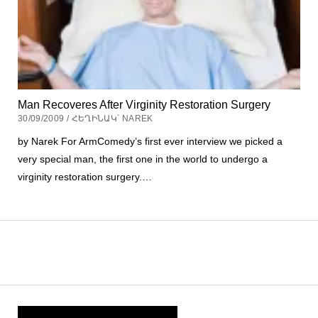
Man Recoveres After Virginity Restoration Surgery
30/09/2009 / ՀԵՂԻՆԱԿ՝ NAREK
by Narek For ArmComedy’s first ever interview we picked a
very special man, the first one in the world to undergo a
virginity restoration surgery.…