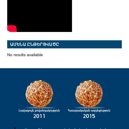
ԱՄԵՆԱ ԸՆԹԵՐՑՎԱԾԸ
No results available