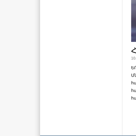
Հ
10
Ե
Մ
հ
հ
հ