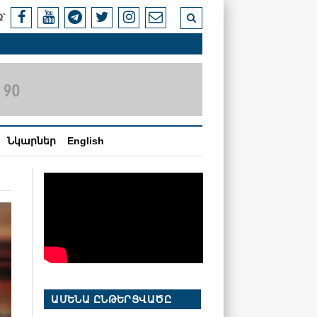
՝
Նկարներ
English
ԱՄԵՆԱ ԸՆԹԵՐՑՎԱԾԸ