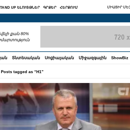
ՄԻԱՑԻՐ ՄԵԶ
TAND UP ԵԼՈՒՅԹՆԵՐ
ԳՐՔԵՐ
ՀԵՐՔՈՒՄ
շխատում
վելի քան 80%
շմարտություն
կան
Տնտեսական
Սոցիալական
Միջազգային
ShowBiz
Posts tagged as “H1”