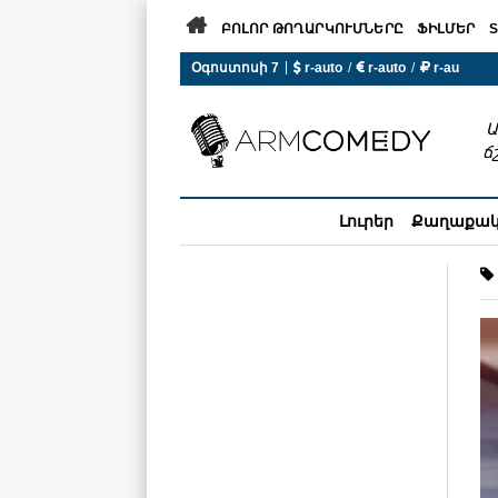

ԲՈԼՈՐ ԹՈՂԱՐԿՈՒՄՆԵՐԸ
ՖԻԼՄԵՐ
S
|
Օգոստոսի 7
 r-auto
/
 r-auto
/
 r-au
0°C  Եղանակն այսօր չի ա
Ա
ճ
Լուրեր
Քաղաքա