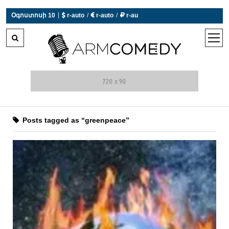
|
Օգոստոսի 10
 r-auto
/
 r-auto
/
 r-au
0°C  Եղանակն այսօր չի աշխատում
open
men
Posts tagged as “greenpeace”