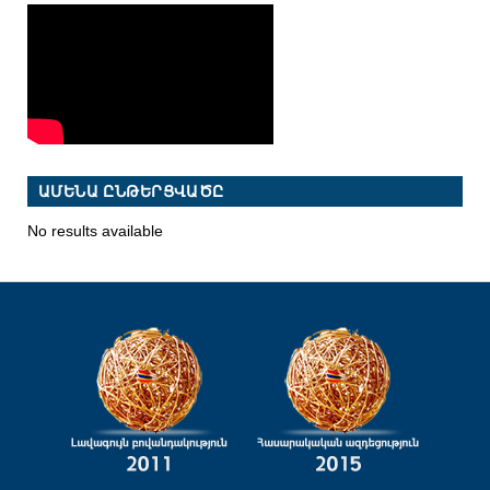
ԱՄԵՆԱ ԸՆԹԵՐՑՎԱԾԸ
No results available