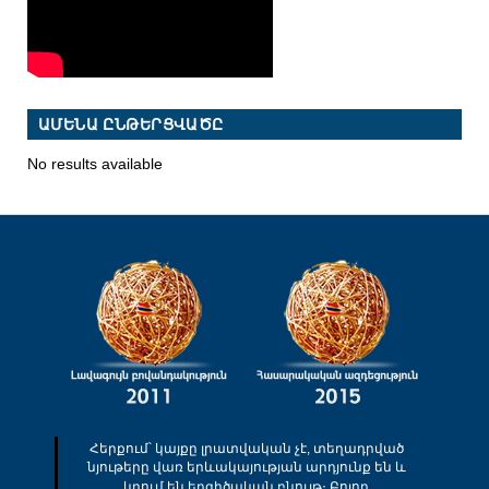
ԱՄԵՆԱ ԸՆԹԵՐՑՎԱԾԸ
No results available
Հերքում՝ կայքը լրատվական չէ, տեղադրված
նյութերը վառ երևակայության արդյունք են և
կրում են երգիծական բնույթ։ Բոլոր