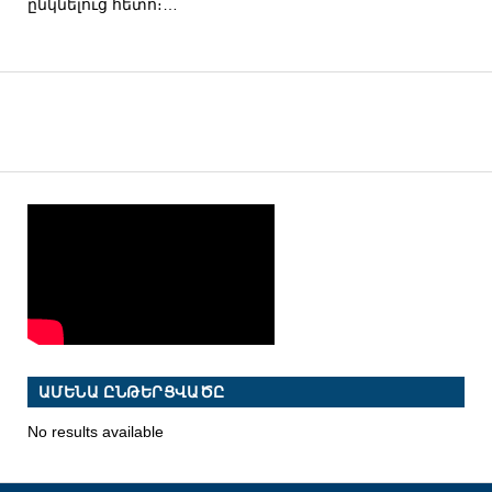
ընկնելուց հետո։…
ԱՄԵՆԱ ԸՆԹԵՐՑՎԱԾԸ
No results available