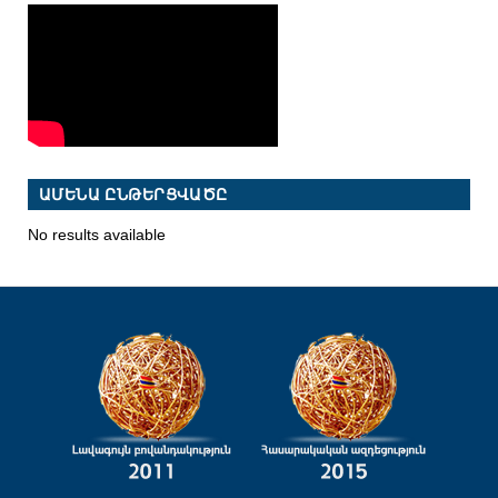
ԱՄԵՆԱ ԸՆԹԵՐՑՎԱԾԸ
No results available