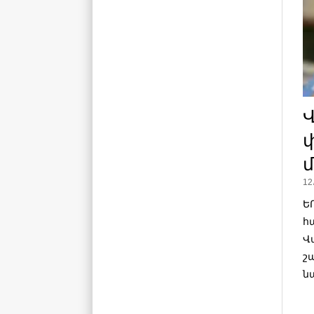
փ
մ
12
Ե
հ
Վ
շ
ն