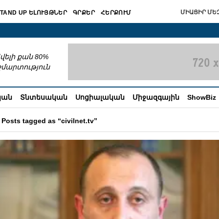
ՄԻԱՑԻՐ ՄԵԶ
TAND UP ԵԼՈՒՅԹՆԵՐ
ԳՐՔԵՐ
ՀԵՐՔՈՒՄ
շխատում
վելի քան 80%
շմարտություն
կան
Տնտեսական
Սոցիալական
Միջազգային
ShowBiz
Posts tagged as “civilnet.tv”