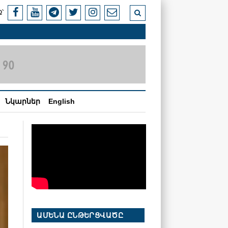
՝
Նկարներ
English
ԱՄԵՆԱ ԸՆԹԵՐՑՎԱԾԸ