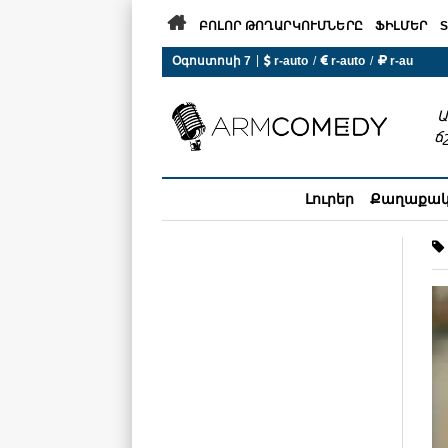

ԲՈԼՈՐ ԹՈՂԱՐԿՈՒՄՆԵՐԸ
ՖԻԼՄԵՐ
S
|
Օգոստոսի 7
 r-auto
/
 r-auto
/
 r-au
0°C  Եղանակն այսօր չի ա
Ա
ճ
Լուրեր
Քաղաքա