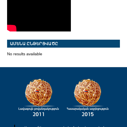
ԱՄԵՆԱ ԸՆԹԵՐՑՎԱԾԸ
No results available