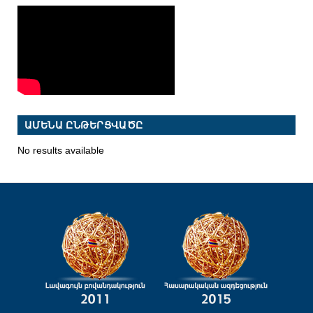
ԱՄԵՆԱ ԸՆԹԵՐՑՎԱԾԸ
No results available