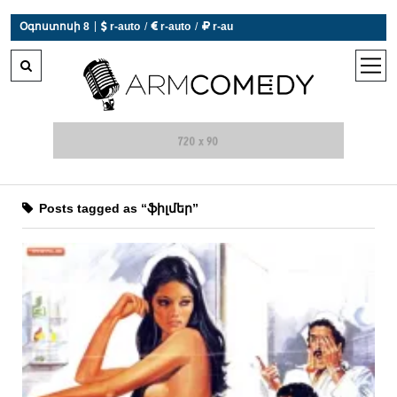
|
Օգոստոսի 8
 r-auto
/
 r-auto
/
 r-au
0°C  Եղանակն այսօր չի աշխատում
open
men
Posts tagged as “ֆիլմեր”