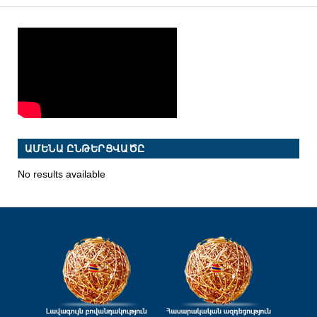
ԱՄԵՆԱ ԸՆԹԵՐՑՎԱԾԸ
No results available