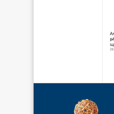
A
թ
պ
29