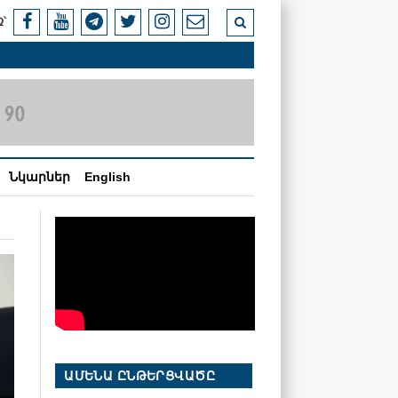
՝
Նկարներ
English
ԱՄԵՆԱ ԸՆԹԵՐՑՎԱԾԸ