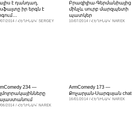
ալիս է դանդաղ,
Բրազիլիա-Գերմանիայից
սֆալտը իր երգն է
մինչև սուրբ մարզպետի
րգում…
պատկեր
/07/2014 / ՀԵՂԻՆԱԿ՝ SERGEY
10/07/2014 / ՀԵՂԻՆԱԿ՝ NAREK
rmComedy 234 —
ArmComedy 173 —
յլմոլորակայինները
Քոչարյան-Սարգսյան chat
այաստանում
16/01/2014 / ՀԵՂԻՆԱԿ՝ NAREK
/06/2014 / ՀԵՂԻՆԱԿ՝ NAREK