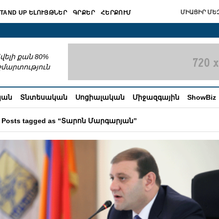
ՄԻԱՑԻՐ ՄԵԶ
TAND UP ԵԼՈՒՅԹՆԵՐ
ԳՐՔԵՐ
ՀԵՐՔՈՒՄ
շխատում
վելի քան 80%
շմարտություն
կան
Տնտեսական
Սոցիալական
Միջազգային
ShowBiz
Posts tagged as “Տարոն Մարգարյան”