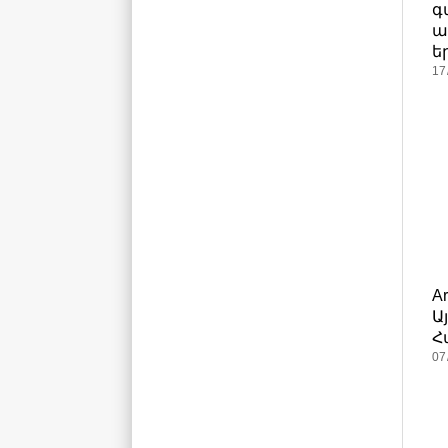
գ
ա
ե
17
A
Ա
Հ
07