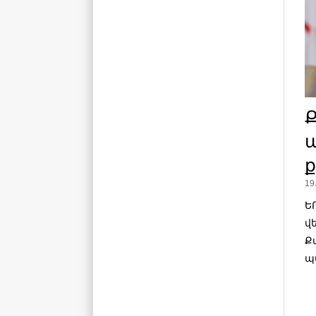
պ
19
Ե
վ
Ք
պ