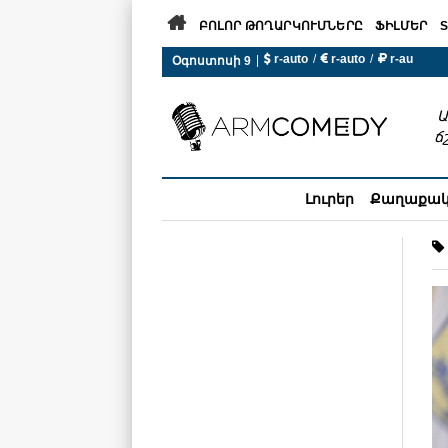

ԲՈԼՈՐ ԹՈՂԱՐԿՈՒՄՆԵՐԸ
ՖԻԼՄԵՐ
S
 r-auto
/
 r-auto
/
 r-au
|
Օգոստոսի 9
0°C  Եղանակն այսօր չի ա
Ա
ճ
Լուրեր
Քաղաքա