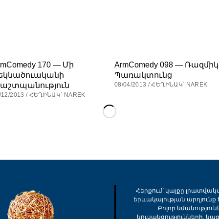
rmComedy 170 — Մի
ArmComedy 098 — Ռազմիկ
եկնածուականի
Պառակտունց
աշտպանություն
08/04/2013 / ՀԵՂԻՆԱԿ՝ NAREK
/12/2013 / ՀԵՂԻՆԱԿ՝ NAREK
Հերքում՝ կայքը լրատվակ
երևակայության արդյունք ե
Բոլոր նմանությու
կուսակցությունների, կա