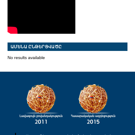
ԱՄԵՆԱ ԸՆԹԵՐՑՎԱԾԸ
No results available