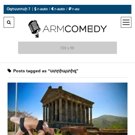
|
Օգոստոսի 7
 r-auto
/
 r-auto
/
 r-au
0°C  Եղանակն այսօր չի աշխատում
open
men
Posts tagged as “ստրիպտիզ”