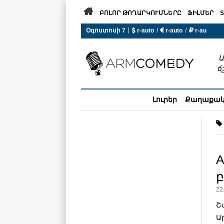

ԲՈԼՈՐ ԹՈՂԱՐԿՈՒՄՆԵՐԸ
ՖԻԼՄԵՐ
S
|
Օգոստոսի 7
 r-auto
/
 r-auto
/
 r-au
0°C  Եղանակն այսօր չի ա
Ա
ճ
Լուրեր
Քաղաքա
A
22
Շ
Ա