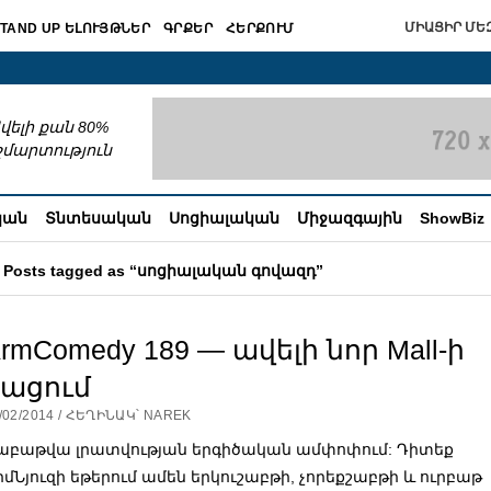
ՄԻԱՑԻՐ ՄԵԶ
TAND UP ԵԼՈՒՅԹՆԵՐ
ԳՐՔԵՐ
ՀԵՐՔՈՒՄ
շխատում
վելի քան 80%
շմարտություն
կան
Տնտեսական
Սոցիալական
Միջազգային
ShowBiz
Posts tagged as “սոցիալական գովազդ”
rmComedy 189 — ավելի նոր Mall-ի
բացում
/02/2014 / ՀԵՂԻՆԱԿ՝ NAREK
աբաթվա լրատվության երգիծական ամփոփում: Դիտեք
րմՆյուզի եթերում ամեն երկուշաբթի, չորեքշաբթի և ուրբաթ