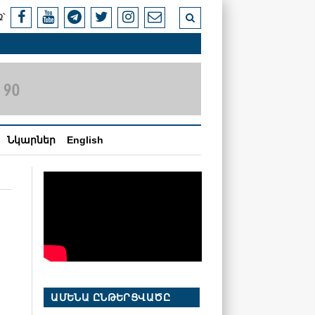
՝
Նկարներ
English
ԱՄԵՆԱ ԸՆԹԵՐՑՎԱԾԸ