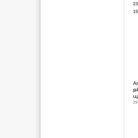
23
15
A
թ
պ
29