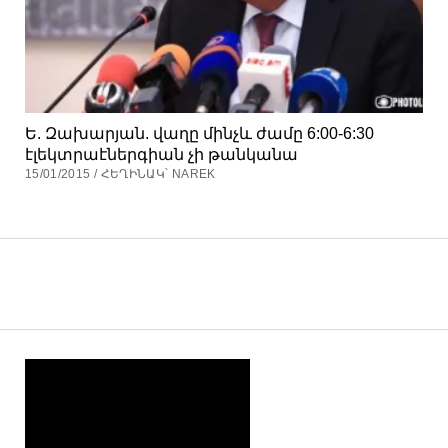
Ե. Զախարյան. վաղը մինչև ժամը 6:00-6:30
էլեկտրաէներգիան չի թանկանա
15/01/2015 / ՀԵՂԻՆԱԿ՝ NAREK