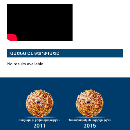
ԱՄԵՆԱ ԸՆԹԵՐՑՎԱԾԸ
No results available