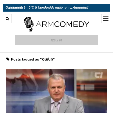
 r-auto
/
 r-auto
/
 r-au
|
Օգոստոսի 9
0°C  Եղանակն այսօր չի աշխատում
open
men
Posts tagged as “Շանթ”