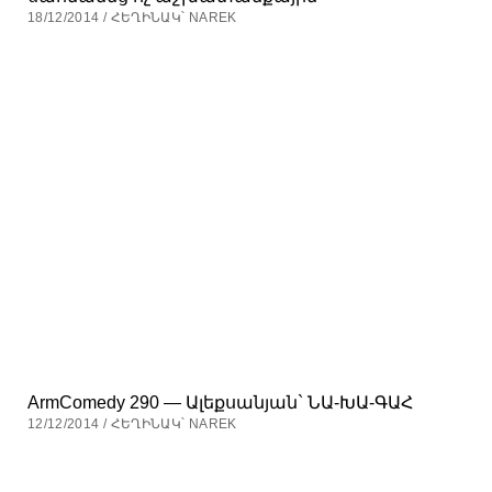
18/12/2014 / ՀԵՂԻՆԱԿ՝ NAREK
ArmComedy 290 — Ալեքսանյան` ՆԱ-ԽԱ-ԳԱՀ
12/12/2014 / ՀԵՂԻՆԱԿ՝ NAREK