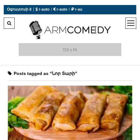
 r-auto
/
 r-auto
/
 r-au
|
Օգոստոսի 8
0°C  Եղանակն այսօր չի աշխատում
open
men
Posts tagged as “Նոր Տարի”