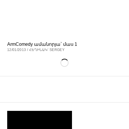
ArmComedy ամանորյա` մաս 1
12/01/2013 / ՀԵՂԻՆԱԿ՝ SERGEY