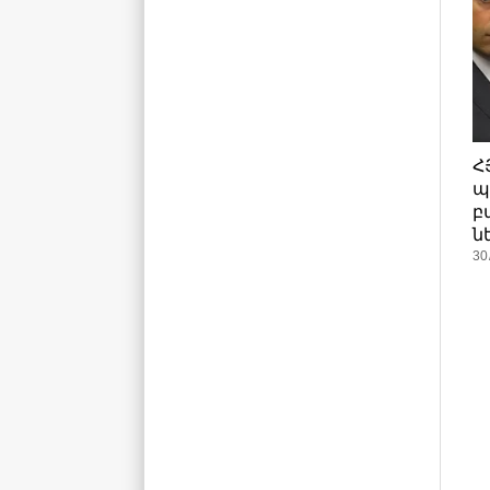
Հ
պ
բ
ն
30