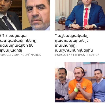
ՅԴ 2 բացակա
Դաշնակցականը
ատգամավորները
դատապարտել է
ացատրագրեր են
տատմորը
երկայացրել
պաշտպոնողներին
/10/2018 / ՀԵՂԻՆԱԿ՝ NAREK
16/06/2017 / ՀԵՂԻՆԱԿ՝ NAREK