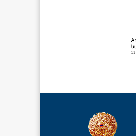
A
ն
11