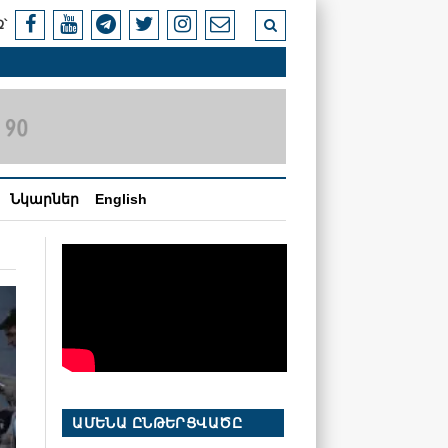
՝
Նկարներ
English
ԱՄԵՆԱ ԸՆԹԵՐՑՎԱԾԸ