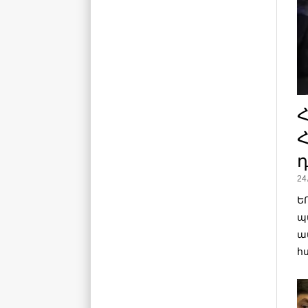
դ
24
Ե
պ
ա
հ