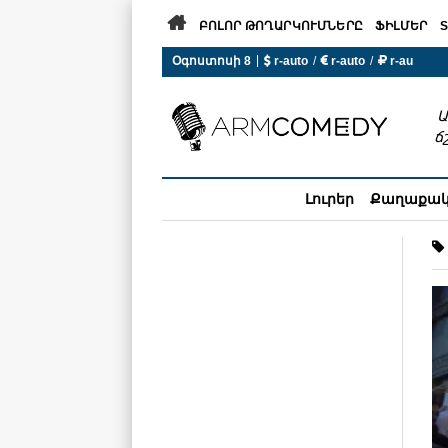

ԲՈԼՈՐ ԹՈՂԱՐԿՈՒՄՆԵՐԸ
ՖԻԼՄԵՐ
S
|
Օգոստոսի 8
 r-auto
/
 r-auto
/
 r-au
0°C  Եղանակն այսօր չի ա
Ա
ճ
Լուրեր
Քաղաքա