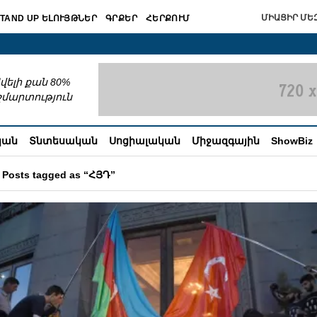
ՄԻԱՑԻՐ ՄԵԶ
TAND UP ԵԼՈՒՅԹՆԵՐ
ԳՐՔԵՐ
ՀԵՐՔՈՒՄ
շխատում
վելի քան 80%
շմարտություն
կան
Տնտեսական
Սոցիալական
Միջազգային
ShowBiz
Posts tagged as “ՀՅԴ”