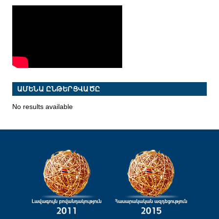
ԱՄԵՆԱ ԸՆԹԵՐՑՎԱԾԸ
No results available