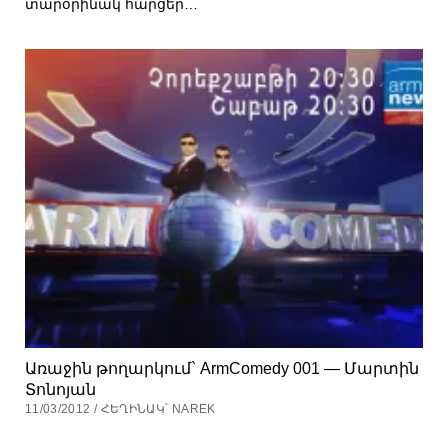
տարօրինակ հարցեր…
Առաջին թողարկում` ArmComedy 001 — Մարտին
Տոնոյան
11/03/2012 / ՀԵՂԻՆԱԿ՝ NAREK