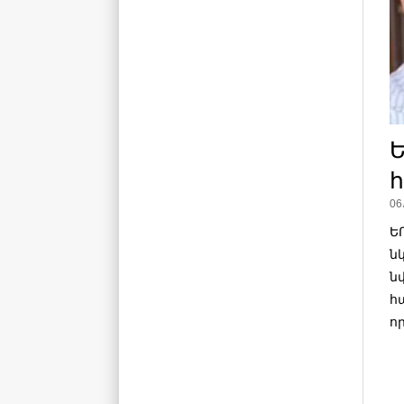
Ե
06
Ե
ն
ն
հ
ո