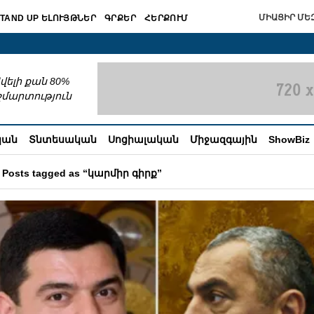
ՄԻԱՑԻՐ ՄԵԶ
TAND UP ԵԼՈՒՅԹՆԵՐ
ԳՐՔԵՐ
ՀԵՐՔՈՒՄ
շխատում
վելի քան 80%
շմարտություն
կան
Տնտեսական
Սոցիալական
Միջազգային
ShowBiz
Posts tagged as “կարմիր գիրք”