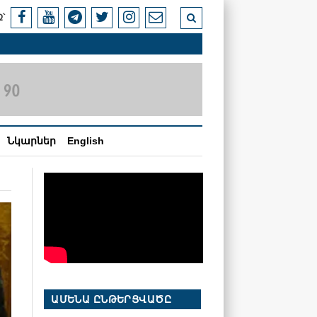
՝
Նկարներ
English
ԱՄԵՆԱ ԸՆԹԵՐՑՎԱԾԸ