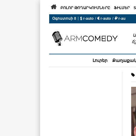

ԲՈԼՈՐ ԹՈՂԱՐԿՈՒՄՆԵՐԸ
ՖԻԼՄԵՐ
S
|
Օգոստոսի 8
 r-auto
/
 r-auto
/
 r-au
0°C  Եղանակն այսօր չի ա
Ա
ճ
Լուրեր
Քաղաքա