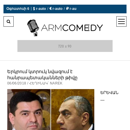
|
Օգոստոսի 6
 r-auto
/
 r-auto
/
 r-au
0°C  Եղանակն այսօր չի աշխատում
open
men
Երկրում կտրուկ նվազում է
հանրապետականների թիվը
06/06/2018 / ՀԵՂԻՆԱԿ՝ NAREK
ԵՐԵՎԱՆ
—