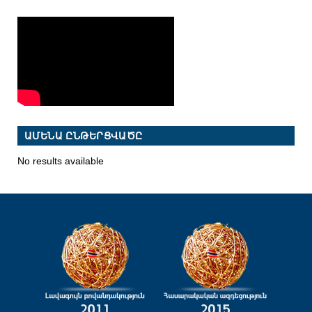
ԱՄԵՆԱ ԸՆԹԵՐՑՎԱԾԸ
No results available