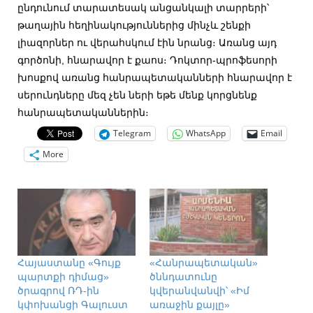
ընդունում տարատեսակ անցանկալի տարրերի՝
թաղային հեղինակություններից մինչև շենքի
լիազորներ ու վերահսկում էին նրանց։ Առանց այդ
գործոնի, հնարավոր է քաոս։ Դոկտոր-պրոֆեսորի
խոսքով առանց հանրապետականների հնարավոր է
սերունդները մեզ չեն ների եթե մենք կորցնենք
հանրապետականներին։
Telegram
WhatsApp
Email
More
Հայաստանը «Գույք
«Հանրապետական»
պարտքի դիմաց»
ծննդատունը
ծրագրով ՌԴ-ին
կվերանվանվի՝ «Իմ
կփոխանցի Գալուստ
առաջին քայլը»