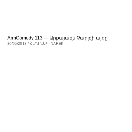
ArmComedy 113 — Արքայազն Չարլզի այցը
30/05/2013 / ՀԵՂԻՆԱԿ՝ NAREK