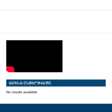
ԱՄԵՆԱ ԸՆԹԵՐՑՎԱԾԸ
No results available