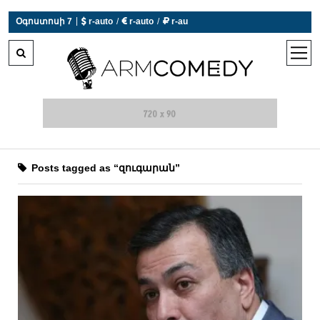
|
Օգոստոսի 7
 r-auto
/
 r-auto
/
 r-au
0°C  Եղանակն այսօր չի աշխատում
open
men
Posts tagged as “զուգարան”