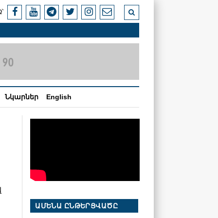
՝
Նկարներ
English
վ
ԱՄԵՆԱ ԸՆԹԵՐՑՎԱԾԸ