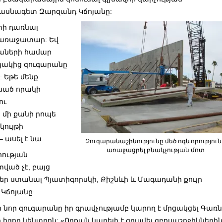
ասնագետ Զարզանդ Կճոյանը:
տի դառնալ
 առաջատար: Եվ
աների համար
ակակից զուգարանը
: Եթե մենք
սած որակի
ու
 մի քանի րոպե
կույթի
 ասել է նա:
Զուգարանաշինությունը մեծ ոգևորություն
առաջացրել բնակչության մոտ
րության
ած չէ, բայց
եր ստանալ Պյատիգորսկի, Քիշնևի և Մագադանի քույր
 Կճոյանը:
 նոր զուգարանը իր գրավչությամբ կարող է մրցակցել Գառն
 հզոր կենտրոն: «Որքան կարելի է գրավել զբոսաշրջիկների