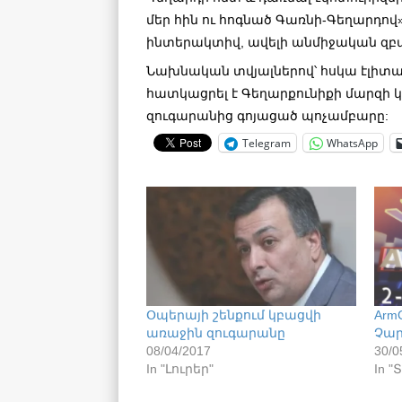
մեր հին ու հոգնած Գառնի-Գեղարդով
ինտերակտիվ, ավելի անմիջական զբա
Նախնական տվյալներով՝ հսկա էլիտ
հատկացրել է Գեղարքունիքի մարզի 
զուգարանից գոյացած պոչամբարը:
Telegram
WhatsApp
Օպերայի շենքում կբացվի
Arm
առաջին զուգարանը
Չար
08/04/2017
30/0
In "Լուրեր"
In "