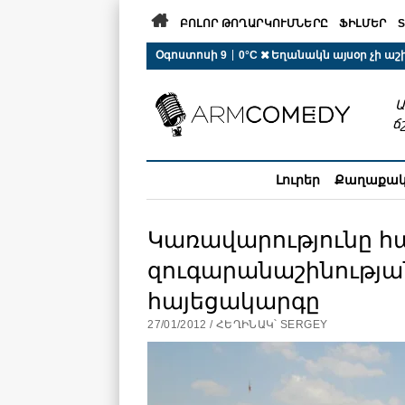

ԲՈԼՈՐ ԹՈՂԱՐԿՈՒՄՆԵՐԸ
ՖԻԼՄԵՐ
S
 r-auto
/
 r-auto
/
 r-au
|
Օգոստոսի 9
0°C  Եղանակն այսօր չի ա
Ա
ճ
Լուրեր
Քաղաքա
Կառավարությունը հ
զուգարանաշինության
հայեցակարգը
27/01/2012 / ՀԵՂԻՆԱԿ՝ SERGEY