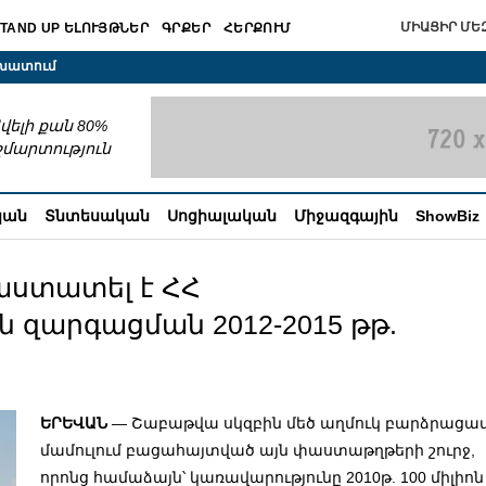
ՄԻԱՑԻՐ ՄԵԶ
TAND UP ԵԼՈՒՅԹՆԵՐ
ԳՐՔԵՐ
ՀԵՐՔՈՒՄ
շխատում
վելի քան 80%
շմարտություն
կան
Տնտեսական
Սոցիալական
Միջազգային
ShowBiz
աստատել է ՀՀ
 զարգացման 2012-2015 թթ.
ԵՐԵՎԱՆ
— Շաբաթվա սկզբին մեծ աղմուկ բարձրացա
մամուլում բացահայտված այն փաստաթղթերի շուրջ,
որոնց համաձայն՝ կառավարությունը 2010թ. 100 միլիոն