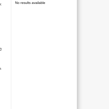
No results available
:
ը
ր