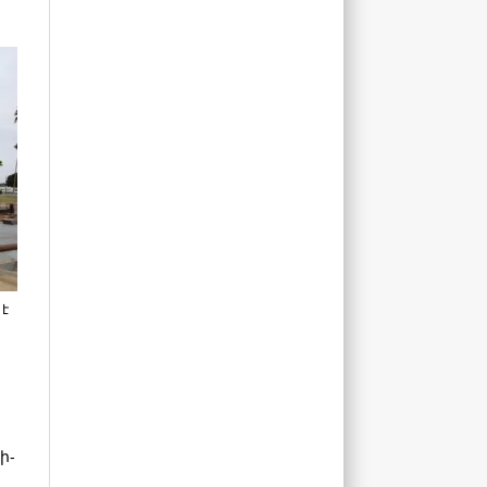
 է
ի-
ն