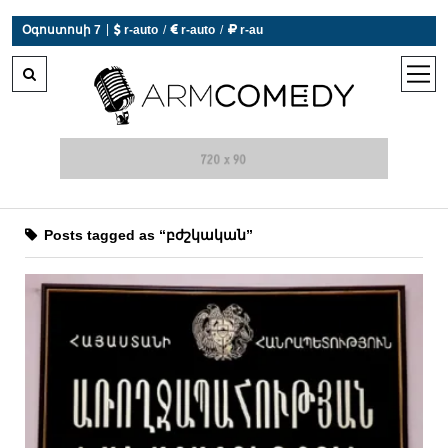
|
Օգոստոսի 7
 r-auto
/
 r-auto
/
 r-au
0°C  Եղանակն այսօր չի աշխատում
open
men
Posts tagged as “բժշկական”