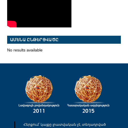
ԱՄԵՆԱ ԸՆԹԵՐՑՎԱԾԸ
No results available
Հերքում՝ կայքը լրատվական չէ, տեղադրված