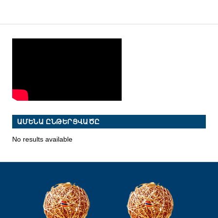
ԱՄԵՆԱ ԸՆԹԵՐՑՎԱԾԸ
No results available