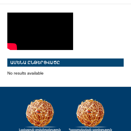
ԱՄԵՆԱ ԸՆԹԵՐՑՎԱԾԸ
No results available