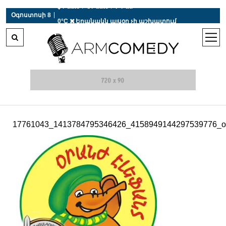
 r-auto
/
 r-auto
/
 r-au
|
Օգոստոսի 8
0°C  Եղանակն այսօր չի աշխատում
open
men
17761043_1413784795346426_4158949144297539776_o