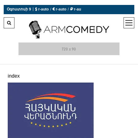
|
Օգոստոսի 9
 r-auto
/
 r-auto
/
 r-au
0°C  Եղանակն այսօր չի աշխատում
open
men
index