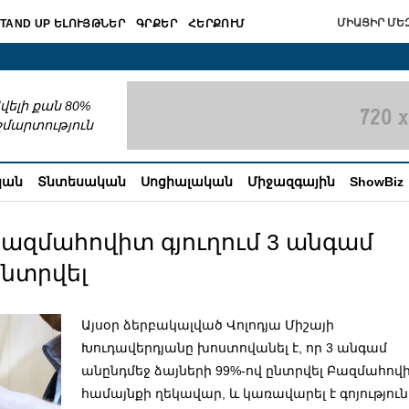
ՄԻԱՑԻՐ ՄԵԶ
TAND UP ԵԼՈՒՅԹՆԵՐ
ԳՐՔԵՐ
ՀԵՐՔՈՒՄ
շխատում
վելի քան 80%
շմարտություն
կան
Տնտեսական
Սոցիալական
Միջազգային
ShowBiz
 Բազմահովիտ գյուղում 3 անգամ
ընտրվել
Այսօր ձերբակալված Վոլոդյա Միշայի
Խուդավերդյանը խոստովանել է, որ 3 անգամ
անընդմեջ ձայների 99%-ով ընտրվել Բազմահով
համայնքի ղեկավար, և կառավարել է գոյություն