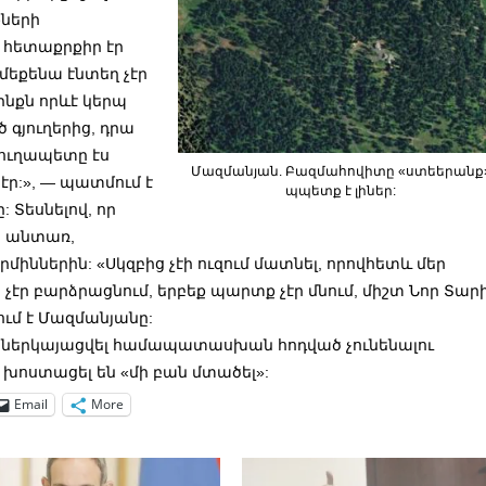
քների
 հետաքրքիր էր
 մեքենա էնտեղ չէր
ինքն որևէ կերպ
գյուղերից, դրա
յուղապետը էս
Մազմանյան. Բազմահովիտը «ստեերանք
 էր:», — պատմում է
պպետք է լիներ:
: Տեսնելով, որ
ր անտառ,
իններին: «Սկզբից չէի ուզում մատնել, որովհետև մեր
իր չէր բարձրացնում, երբեք պարտք չէր մնում, միշտ Նոր Տար
ում է Մազմանյանը:
ի ներկայացվել համապատասխան հոդված չունենալու
խոստացել են «մի բան մտածել»:
Email
More