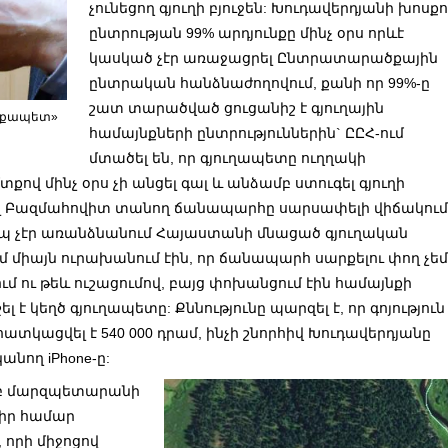
չունեցող գյուղի բյուջեն: Խուդավերդյանի խոսք
ընտրության 99% արդյունքը մինչ օրս որևէ
կասկած չէր առաջացրել Ընտրատարածքային
ընտրական հանձնաժողովում, քանի որ 99%-ը
շատ տարածված ցուցանիշ է գյուղային
ղաքապետ»
համայնքների ընտրություններին` ԸԸՀ-ում
մտածել են, որ գյուղապետը ուղղակի
քով մինչ օրս չի անցել
գալ և անձամբ ստուգել գյուղի
րյալ Բազմահովիտ տանող ճանապարհը սարսափելի վիճակու
երպ չէր առանձնանում Հայաստանի մնացած գյուղական
միայն ուրախանում էին, որ ճանապարհ սարքելու փող չե
մ ու թեև ուշացումով, բայց փոխանցում էին համայնքի
 է կեղծ գյուղապետը: Քննությունը պարզել է, որ գոյություն
տկացվել է 540 000 դրամ, ինչի շնորհիվ Խուդավերդյանը
նող iPhone-ը:
րբ մարզպետարանի
իր համար
 որի միջոցով