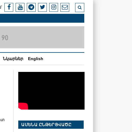
՝
Նկարներ
English
իտ
ԱՄԵՆԱ ԸՆԹԵՐՑՎԱԾԸ