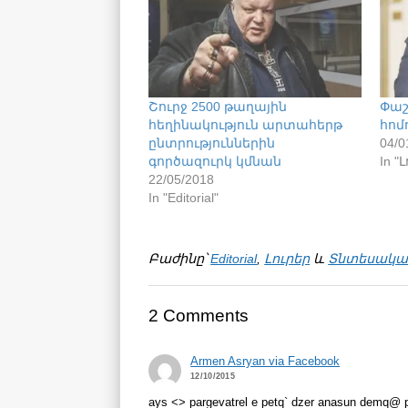
Շուրջ 2500 թաղային
Փաշ
հեղինակություն արտահերթ
հոմո
ընտրություններին
04/0
գործազուրկ կմնան
In "
22/05/2018
In "Editorial"
Բաժինը՝
Editorial
,
Լուրեր
և
Տնտեսակա
2 Comments
Armen Asryan via Facebook
12/10/2015
ays <> pargevatrel e petq` dzer anasun demq@ pa