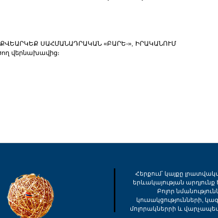
Մ ՔՎԵԱՐԿԵՔ ՍԱՀՄԱՆԱԴՐԱԿԱՆ «ԲԱՐԵ-», ԻՐԱԿԱՆՈՒՄ
ծող վերնախավից։
Հերքում՝ կայքը լրատվակ
երևակայության արդյունք ե
Բոլոր նմանությու
կուսակցությունների, կա
մոլորակներրի և վարչապե