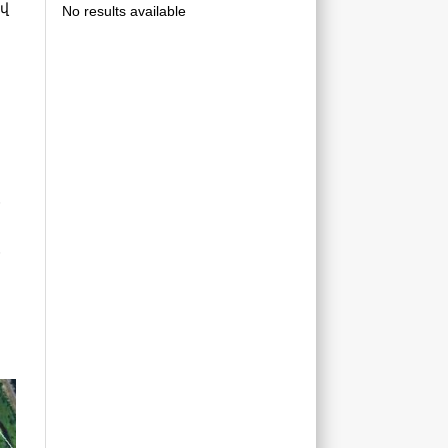
ով
No results available
մ
մ