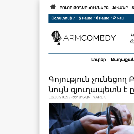

ԲՈԼՈՐ ԹՈՂԱՐԿՈՒՄՆԵՐԸ
ՖԻԼՄԵՐ
S
 r-auto
/
 r-auto
/
 r-au
|
Օգոստոսի 7
0°C  Եղանակն այսօր չի ա
Ա
ճ
Լուրեր
Քաղաքա
Գոյություն չունեցող
նույն գյուղապետն է 
12/10/2015 / ՀԵՂԻՆԱԿ՝ NAREK