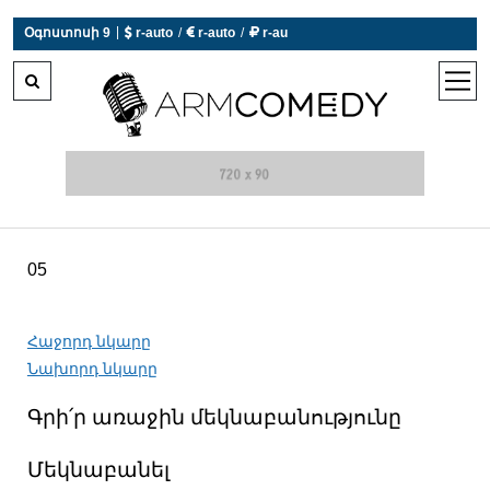
|
Օգոստոսի 9
 r-auto
/
 r-auto
/
 r-au
0°C  Եղանակն այսօր չի աշխատում
open
men
05
Հաջորդ նկարը
Նախորդ նկարը
Գրի՛ր առաջին մեկնաբանությունը
Մեկնաբանել