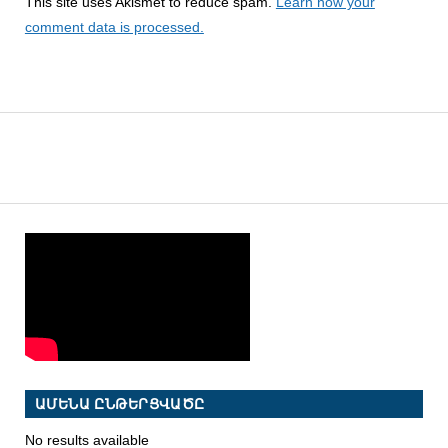
This site uses Akismet to reduce spam.
Learn how your
comment data is processed.
ԱՄԵՆԱ ԸՆԹԵՐՑՎԱԾԸ
No results available