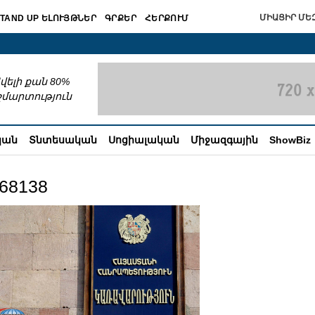
ՄԻԱՑԻՐ ՄԵԶ
TAND UP ԵԼՈՒՅԹՆԵՐ
ԳՐՔԵՐ
ՀԵՐՔՈՒՄ
շխատում
վելի քան 80%
շմարտություն
կան
Տնտեսական
Սոցիալական
Միջազգային
ShowBiz
68138