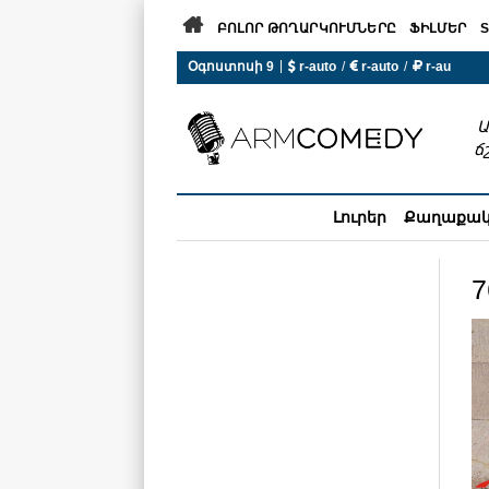

ԲՈԼՈՐ ԹՈՂԱՐԿՈՒՄՆԵՐԸ
ՖԻԼՄԵՐ
S
|
Օգոստոսի 9
 r-auto
/
 r-auto
/
 r-au
0°C  Եղանակն այսօր չի ա
Ա
ճ
Լուրեր
Քաղաքա
7