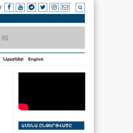
՝
Նկարներ
English
ԱՄԵՆԱ ԸՆԹԵՐՑՎԱԾԸ