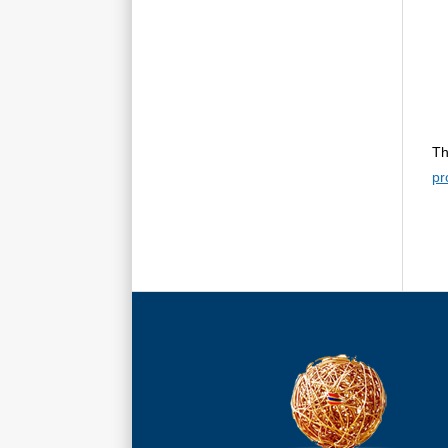
Th
pr