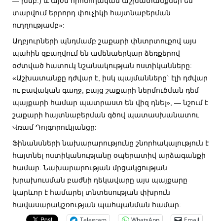
— խմբ.) և այժմ որոնողական աշխատանքներ են
տարվում երրորդ փուչիկի հայտնաբերման
ուղղությամբ»:
Աղբյուրների պնդմամբ շաքարի փնտրտուքով այս
պահին զբաղվում են ամենաերկար ձեռքերով
օժտված հատուկ նշանակության ոստիկանները:
«Աշխատանքը դժվար է, իսկ պայմանները` էլի դժվար
ու բավական գաղջ, բայց շաքարի ներմուծման դեմ
պայքարի համար պատրաստ են վիզ դնել», — նշում է
շաքարի հայտնաբերման գծով պատասխանատու
Վռամ Դոլգորուկյանցը:
Ֆինանսների նախարարությունը շնորհակալություն է
հայտնել ոստիկանությանը օպերատիվ արձագանքի
համար: Նախարարության մրցակցության
խրախուսման բաժնի ղեկավարը այս պայքարը
կարևոր է համարել տնտեսության փխրուն
հավասարակշռության պահպանման համար:
Telegram
WhatsApp
Email