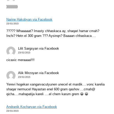
)))))))))))
Narine Hakobyan via Facebook
23/01/2015
????? Whaaaaat? Imasty chhaskaca ay, shaqari hamar cmah?
Inchi? Hetn el 300 gram ??? Aysinqn? Baaaan chhaskaca….
Lilit Sargsyan via Facebook
23/01/2015
cicaxic meraaaa!!!!
Alik Mirzoyan via Facebook
23/01/2015
Yerevi hogekan xangarvacutyunen unecel et mardik….vonc karelia
shaqar nermucel Hayastan enel 600 gram qashov….cmah@
qicha….mahapatija kareli ….el chem karum grem 😀 😀
Andranik Kocharyan via Facebook
23/01/2015