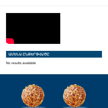
ԱՄԵՆԱ ԸՆԹԵՐՑՎԱԾԸ
No results available