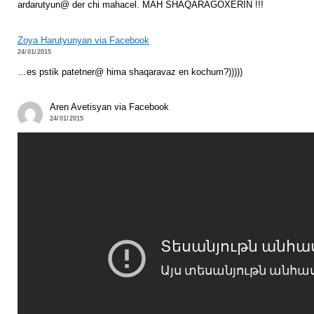
ardarutyun@ der chi mahacel. MAH SHAQARAGOXERIN !!!
Zoya Harutyunyan via Facebook
24/01/2015
…es pstik patetner@ hima shaqaravaz en kochum?)))))
Aren Avetisyan via Facebook
24/01/2015