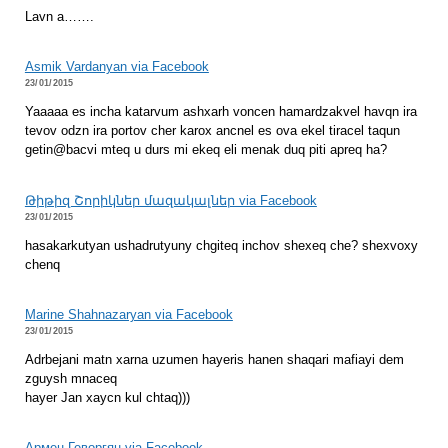
Lavn a…….
Asmik Vardanyan via Facebook
23/01/2015
Yaaaaa es incha katarvum ashxarh voncen hamardzakvel havqn ira
tevov odzn ira portov cher karox ancnel es ova ekel tiracel taqun
getin@bacvi mteq u durs mi ekeq eli menak duq piti apreq ha?
Թիթիզ Շորիկներ մազակալներ via Facebook
23/01/2015
hasakarkutyan ushadrutyuny chgiteq inchov shexeq che? shexvoxy
chenq
Marine Shahnazaryan via Facebook
23/01/2015
Adrbejani matn xarna uzumen hayeris hanen shaqari mafiayi dem
zguysh mnaceq
hayer Jan xaycn kul chtaq)))