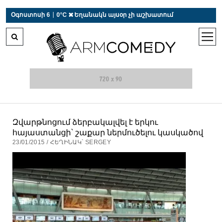
 r-auto
/
 r-auto
/
 r-au
|
Օգոստոսի 6
0°C  Եղանակն այսօր չի աշխատում
open
men
Զվարթնոցում ձերբակալվել է երկու
հայաստանցի` շաքար ներմուծելու կասկածով
23/01/2015 / ՀԵՂԻՆԱԿ՝ SERGEY