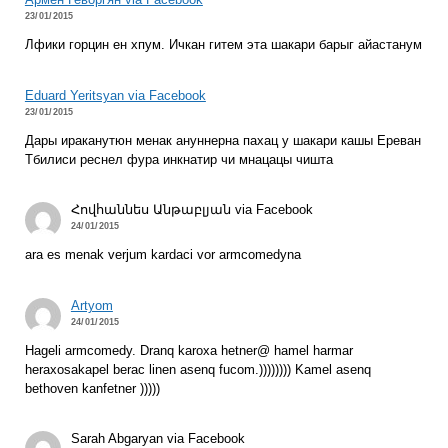
Армен Геворгян via Facebook
23/01/2015
Лфики горцин ен хпум. Ичкан гитем эта шакари барыг айастанум
Eduard Yeritsyan via Facebook
23/01/2015
Дары ираканутюн менак ануннерна пахац у шакари кашы Ереван
Тбилиси реснел фура инкнатир чи мнацацы чишта
Հովհաննես Անթաբլյան via Facebook
24/01/2015
ara es menak verjum kardaci vor armcomedyna
Artyom
24/01/2015
Hageli armcomedy. Dranq karoxa hetner@ hamel harmar
heraxosakapel berac linen asenq fucom.)))))))) Kamel asenq
bethoven kanfetner )))))
Sarah Abgaryan via Facebook