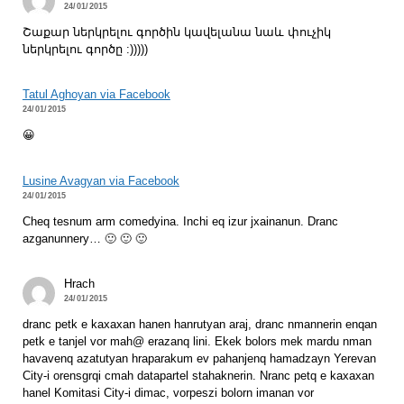
24/01/2015
Շաքար ներկրելու գործին կավելանա նաև փուչիկ
ներկրելու գործը :)))))
Tatul Aghoyan via Facebook
24/01/2015
😀
Lusine Avagyan via Facebook
24/01/2015
Cheq tesnum arm comedyina. Inchi eq izur jxainanun. Dranc
azganunnery… 🙂 🙂 🙂
Hrach
24/01/2015
dranc petk e kaxaxan hanen hanrutyan araj, dranc nmannerin enqan
petk e tanjel vor mah@ erazanq lini. Ekek bolors mek mardu nman
havavenq azatutyan hraparakum ev pahanjenq hamadzayn Yerevan
City-i orensgrqi cmah datapartel stahaknerin. Nranc petq e kaxaxan
hanel Komitasi City-i dimac, vorpeszi bolorn imanan vor